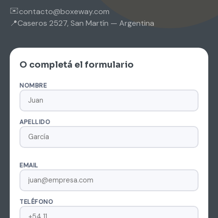
✉️
contacto@boxeway.com
📍
Caseros 2527, San Martín — Argentina
O completá el formulario
NOMBRE
APELLIDO
EMAIL
TELÉFONO